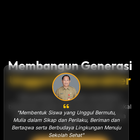
Membangun Generasi
Unggul & Berkarakter
Menyediakan ekosistem pendidikan
berstandar global bernuansa kearifan lokal
"Membentuk Siswa yang Unggul Bermutu,
demi melahirkan calon pemimpin masa
Mulia dalam Sikap dan Perilaku, Beriman dan
depan.
Bertaqwa serta Berbudaya Lingkungan Menuju
Sekolah Sehat"